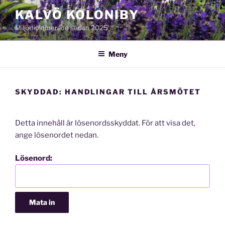
Hoppa
KALVÖ KOLONIBY
till
Miljödiplomerade sedan 2025
innehåll
Meny
SKYDDAD: HANDLINGAR TILL ÅRSMÖTET
Detta innehåll är lösenordsskyddat. För att visa det,
ange lösenordet nedan.
Lösenord: