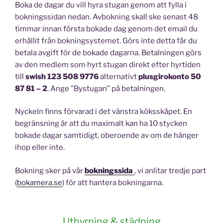
Boka de dagar du vill hyra stugan genom att fylla i
bokningssidan nedan. Avbokning skall ske senast 48
timmar innan första bokade dag genom det email du
erhållit från bokningsystemet. Görs inte detta får du
betala avgift för de bokade dagarna. Betalningen görs
av den medlem som hyrt stugan direkt efter hyrtiden
till
swish 123 508 9776
alternativt
plusgirokonto 50
87 81 – 2
. Ange ”Bystugan” på betalningen.
Nyckeln finns förvarad i det vänstra köksskåpet. En
begränsning är att du maximalt kan ha 10 stycken
bokade dagar samtidigt, oberoende av om de hänger
ihop eller inte.
Bokning sker på vår
bokningssida
, vi anlitar tredje part
(
bokamera.se
) för att hantera bokningarna.
Uthyrning & städning