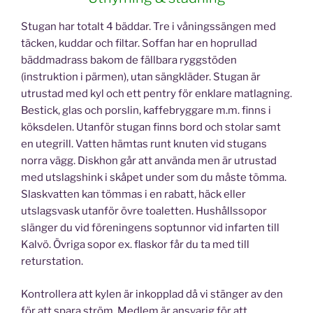
Stugan har totalt 4 bäddar. Tre i våningssängen med
täcken, kuddar och filtar. Soffan har en hoprullad
bäddmadrass bakom de fällbara ryggstöden
(instruktion i pärmen), utan sängkläder. Stugan är
utrustad med kyl och ett pentry för enklare matlagning.
Bestick, glas och porslin, kaffebryggare m.m. finns i
köksdelen. Utanför stugan finns bord och stolar samt
en utegrill. Vatten hämtas runt knuten vid stugans
norra vägg. Diskhon går att använda men är utrustad
med utslagshink i skåpet under som du måste tömma.
Slaskvatten kan tömmas i en rabatt, häck eller
utslagsvask utanför övre toaletten. Hushållssopor
slänger du vid föreningens soptunnor vid infarten till
Kalvö. Övriga sopor ex. flaskor får du ta med till
returstation.
Kontrollera att kylen är inkopplad då vi stänger av den
för att spara ström. Medlem är ansvarig för att