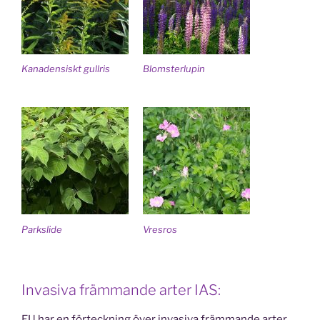
Kanadensiskt gullris
Blomsterlupin
Parkslide
Vresros
Invasiva främmande arter IAS:
EU har en förteckning över invasiva främmande arter.