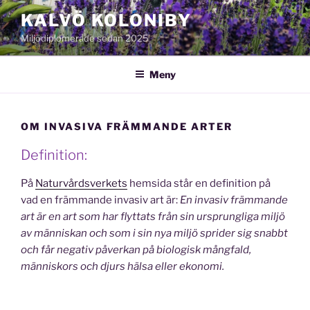
Hoppa
KALVÖ KOLONIBY
till
Miljödiplomerade sedan 2025
innehåll
Meny
OM INVASIVA FRÄMMANDE ARTER
Definition:
På
Naturvårdsverkets
hemsida står en definition på
vad en främmande invasiv art är:
En invasiv främmande
art är en art som har flyttats från sin ursprungliga miljö
av människan och som i sin nya miljö sprider sig snabbt
och får negativ påverkan på biologisk mångfald,
människors och djurs hälsa eller ekonomi.