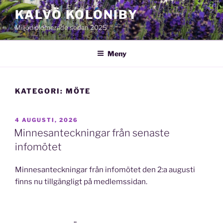
Hoppa
KALVÖ KOLONIBY
till
Miljödiplomerade sedan 2025
innehåll
Meny
KATEGORI:
MÖTE
PUBLICERAT
4 AUGUSTI, 2026
Minnesanteckningar från senaste
infomötet
Minnesanteckningar från infomötet den 2:a augusti
finns nu tillgängligt på medlemssidan.